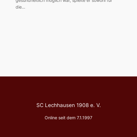
gesundheitlich möglich war, spielte er sowohl für
die…
SC Lechhausen 1908 e. V.
Online seit dem 7.1.1997